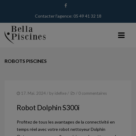
Contacter l'agence: 05 49 41 32 18
ROBOTS PISCINES
BELLA PISCINES
PISCINISTE À TOURS
PISCINISTE DANS LE 86
17. Mai. 2024
/ by
idefixe
/
/
0 commentaires
PISCINISTE DANS LE 37
Robot Dolphin S300i
NOS TECHNIQUES
Profitez de tous les avantages de la connectivité en
PISCINES
temps réel avec votre robot nettoyeur Dolphin