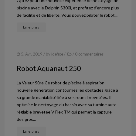
Optez pour une nouvelle expérience de nettoyage de
PISCINES COQUES À FONDS PLAT
piscine avec le Dolphin S300i, et profitez d’encore plus
PISCINES COQUES FONDS INCLINÉS
de facilité et de liberté. Vous pouvez piloter le robot...
PISCINES COQUES ÉVOLUTIVES
Lire plus
MINI PISCINES SPA
SPAS
5. Avr. 2019
/ by
idefixe
/
/
0 commentaires
SPAS ALPINA
Robot Aquanaut 250
SPAS MLSPA
La Valeur Sûre Ce robot de piscine à aspiration
SPAS NEOSPA
nouvelle génération contournes les obstacles grâce à
sa grande maniabilité liée à ses roues brevetées. Il
ACCESSOIRES
optimise le nettoyage du bassin avec sa turbine auto
réglable brevetée V Flex TM qui permet la capture
ACTUALITÉS
des gros...
NOUS CONTACTER
Lire plus