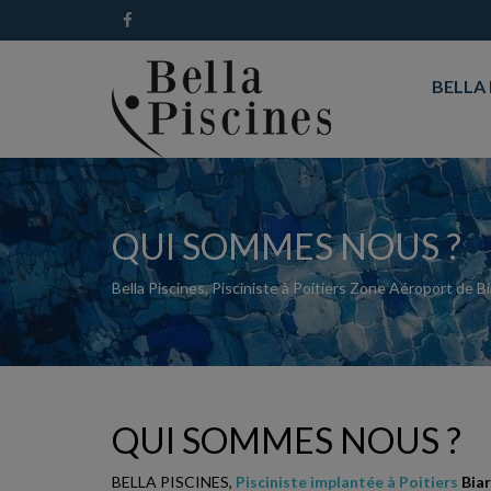
BELLA 
QUI SOMMES NOUS ?
Bella Piscines, Pisciniste à Poitiers Zone Aéroport de B
QUI SOMMES NOUS ?
BELLA PISCINES,
Pisciniste implantée à Poitiers
Biar