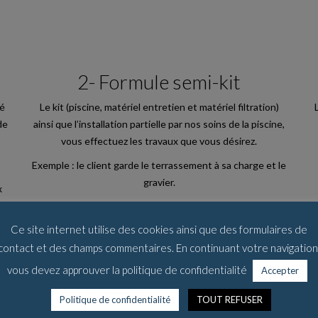
2- Formule semi-kit
té
Le kit (piscine, matériel entretien et matériel filtration)
de
ainsi que l’installation partielle par nos soins de la piscine,
vous effectuez les travaux que vous désirez.
Exemple : le client garde le terrassement à sa charge et le
gravier.
x
CONTACTER
Ce site internet utilise des cookies ainsi que des formulaires de
contact et des champs commentaires. En continuant votre navigation
vous devez approuver la politique de confidentialité
Accepter
Politique de confidentialité
TOUT REFUSER