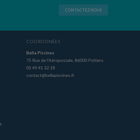
CONTACTEZ NOUS
COORDONÉES
Bella Piscines
75 Rue de l’Aéropostale, 86000 Poitiers
05 49 41 32 18
contact@bellapiscines.fr
s