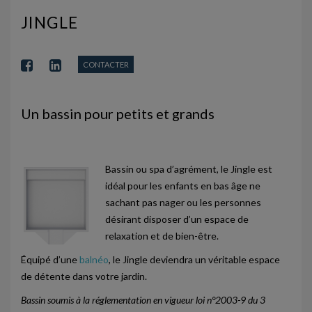
PISCINES COQUES À FONDS PLAT
JINGLE
PISCINES COQUES FONDS INCLINÉS
PISCINES COQUES ÉVOLUTIVES
CONTACTER
MINI PISCINES SPA
Un bassin pour petits et grands
SPAS
SPAS ALPINA
Bassin ou spa d’agrément, le Jingle est
SPAS MLSPA
idéal pour les enfants en bas âge ne
SPAS NEOSPA
sachant pas nager ou les personnes
désirant disposer d’un espace de
ACCESSOIRES
relaxation et de bien-être.
ACTUALITÉS
Équipé d’une
balnéo
, le Jingle deviendra un véritable espace
de détente dans votre jardin.
NOUS CONTACTER
Bassin soumis à la réglementation en vigueur loi n°2003-9 du 3