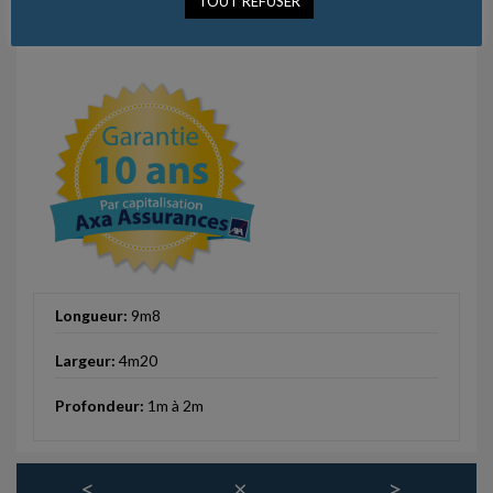
TOUT REFUSER
Longueur:
9m8
Largeur:
4m20
Profondeur:
1m à 2m
<
×
>