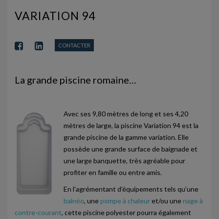
PISCINES COQUES À FONDS PLAT
VARIATION 94
PISCINES COQUES FONDS INCLINÉS
PISCINES COQUES ÉVOLUTIVES
CONTACTER
MINI PISCINES SPA
La grande piscine romaine…
SPAS
SPAS ALPINA
Avec ses 9,80 mètres de long et ses 4,20
SPAS MLSPA
mètres de large, la piscine Variation 94 est la
grande piscine de la gamme variation. Elle
SPAS NEOSPA
possède une grande surface de baignade et
une large banquette, très agréable pour
ACCESSOIRES
profiter en famille ou entre amis.
ACTUALITÉS
En l’agrémentant d’équipements tels qu’une
balnéo
, une
pompe à chaleur
et/ou une
nage à
NOUS CONTACTER
contre-courant
, cette piscine polyester pourra également