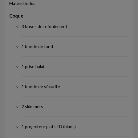
Matériel inclus
Coque
3 buses de refoulement
1 bonde de fond
1 prise balai
1 bonde de sécurité
2 skimmers
1 projecteur plat LED (blanc)