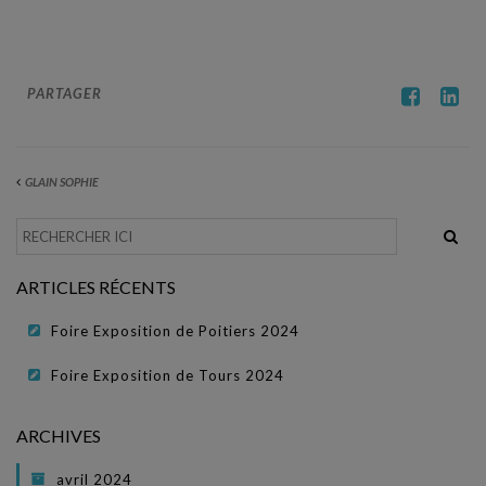
PISCINES COQUES À FONDS PLAT
PISCINES COQUES FONDS INCLINÉS
PISCINES COQUES ÉVOLUTIVES
PARTAGER
MINI PISCINES SPA
SPAS
GLAIN SOPHIE
SPAS ALPINA
SPAS MLSPA
ARTICLES RÉCENTS
SPAS NEOSPA
Foire Exposition de Poitiers 2024
ACCESSOIRES
Foire Exposition de Tours 2024
ACTUALITÉS
ARCHIVES
NOUS CONTACTER
avril 2024