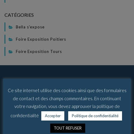
CATÉGORIES
Bella s'expose
Foire Exposition Poitiers
Foire Exposition Tours
LIENS UTILES
Ce site internet utilise des cookies ainsi que des formulaires
Politique de confidentialité
de contact et des champs commentaires. En continuant
Mentions Légales
votre navigation, vous devez approuver la politique de
Contact
confidentialité
Accepter
Politique de confidentialité
TOUT REFUSER