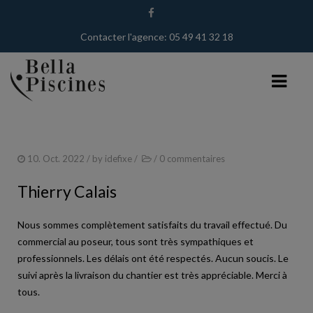
Contacter l'agence: 05 49 41 32 18
BELLA PISCINES
10. Oct. 2022
/ by
idefixe
/
/
0 commentaires
PISCINISTE À TOURS
Thierry Calais
PISCINISTE DANS LE 86
Nous sommes complètement satisfaits du travail effectué. Du
PISCINISTE DANS LE 37
commercial au poseur, tous sont très sympathiques et
NOS TECHNIQUES
professionnels. Les délais ont été respectés. Aucun soucis. Le
suivi après la livraison du chantier est très appréciable. Merci à
PISCINES
tous.